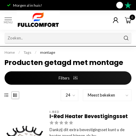
Morgen al in huis!
Deskundig 
9.6
0
MENU
Home
/
Tags
/
montage
Producten getagd met montage
Filters
I-RED
I-Red Heater Bevestigingsset
Dankzij dit extra bevestigingsset kunt u de
heater zowel binnen als bu...