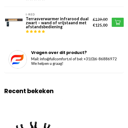
I-RED
Terrasverwarmer infrarood dual
€139,00
zwart – wand of vrijstaand met
€125,00
afstandsbediening
Vragen over dit product?
Mail:
info@fullcomfort.nl
of bel: +31(0)6-86886972
We helpen u graag!
Recent bekeken