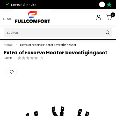
Morgen al in huis!
Deskundig 
9.6
0
MENU
Home
/
Extra of reserve Heater bevestigingsset
Extra of reserve Heater bevestigingsset
(0)
I-RED