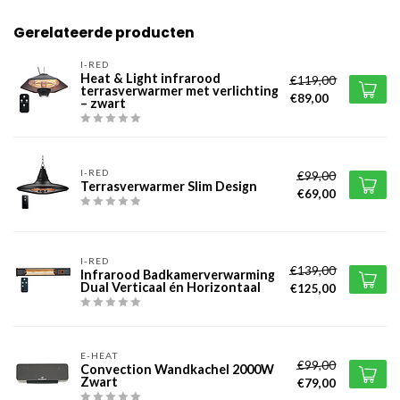
Gerelateerde producten
I-RED
Heat & Light infrarood
€119,00
terrasverwarmer met verlichting
€89,00
– zwart
I-RED
€99,00
Terrasverwarmer Slim Design
€69,00
I-RED
€139,00
Infrarood Badkamerverwarming
Dual Verticaal én Horizontaal
€125,00
E-HEAT
€99,00
Convection Wandkachel 2000W
Zwart
€79,00