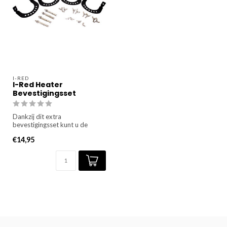
I-RED
I-Red Heater
Bevestigingsset
Dankzij dit extra
bevestigingsset kunt u de
heater zowel binnen als buiten
€14,95
gebru...