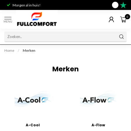
Morgen al in huis!
Deskundig 
9.6
0
MENU
Home
/
Merken
Merken
A-Cool
A-Flow