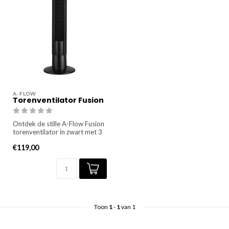
A-FLOW
Torenventilator Fusion
Ontdek de stille A-Flow Fusion
torenventilator in zwart met 3
snelheden, afstand...
€119,00
Toon
1
-
1
van 1