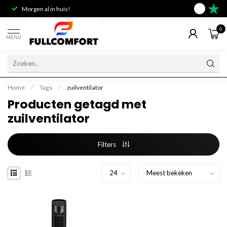
Morgen al in huis!
Deskundig 
9.6
0
MENU
Home
/
Tags
/
zuilventilator
Producten getagd met
zuilventilator
Filters