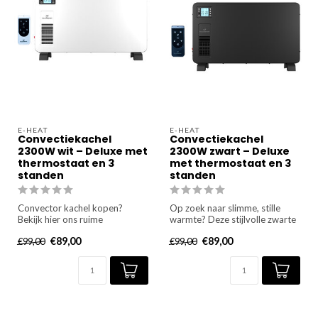
E-HEAT
E-HEAT
Convectiekachel
Convectiekachel
2300W wit – Deluxe met
2300W zwart – Deluxe
thermostaat en 3
met thermostaat en 3
standen
standen
Convector kachel kopen?
Op zoek naar slimme, stille
Bekijk hier ons ruime
warmte? Deze stijlvolle zwarte
assortiment elektrische
convectiekachel met w...
€89,00
€89,00
€99,00
€99,00
verwarming...