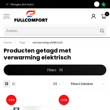
Morgen al in huis!
Deskundig 
9.6
0
MENU
Home
/
Tags
/
verwarming elektrisch
Producten getagd met
verwarming elektrisch
Filters
-10%
-10%