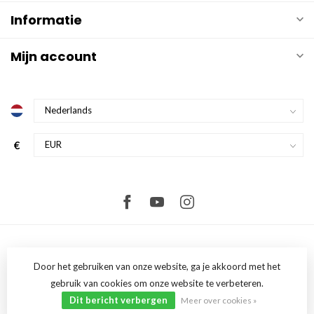
Informatie
Mijn account
€
Door het gebruiken van onze website, ga je akkoord met het
gebruik van cookies om onze website te verbeteren.
© Copyright 2026 FullComfort
- Powered by
Lightspeed
-
Lightspeed
design
by
Dyvelopment
Dit bericht verbergen
Meer over cookies »