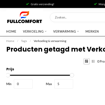
Gratis verzending!
Morge
HOME
VERKOELING
VERWARMING
MERKEN
Home
/
Tags
/
Verkoeling & verwarming
Producten getagd met Verk
0
Pro
Prijs
Min
Max