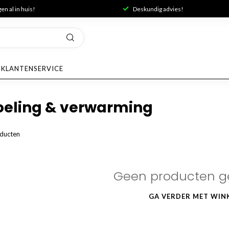
n al in huis!
Deskundig advies!
KLANTENSERVICE
oeling & verwarming
ducten
Geen producten g
GA VERDER MET WIN