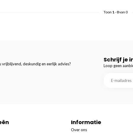
Toon
1
-
0
van 0
Schrijf je 
 vrijblijvend, deskundig en eerlijk advies?
Loop geen aanbie
eën
Informatie
Over ons