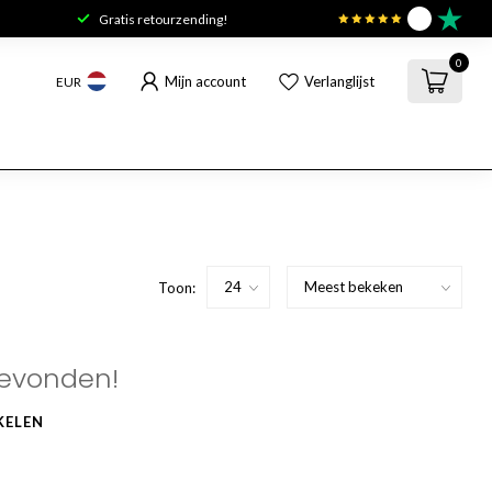
Gratis retourzending!
9.6
0
Mijn account
Verlanglijst
EUR
Toon:
evonden!
KELEN