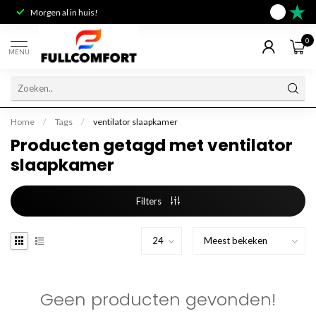
Morgen al in huis!
Deskundig 
9.6
0
MENU
Home
/
Tags
/
ventilator slaapkamer
Producten getagd met ventilator
slaapkamer
Filters
Geen producten gevonden!