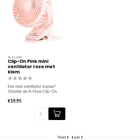
A-FLOW
Clip-On Pink mini
ventilator roze met
klem
Een mini ventilator kopen?
Ontdek de A-Flow Clip-On
Pink: ✔️een USB-oplaadbare
€19,95
m...
Toon
1
-
1
van 1