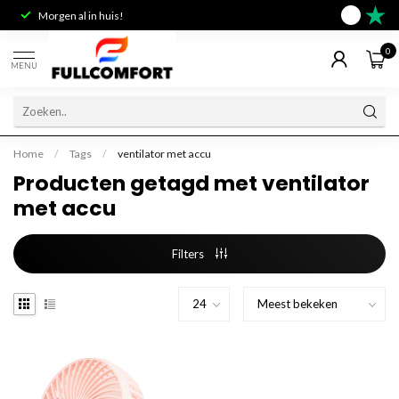
Morgen al in huis!
Deskundig 
9.6
0
MENU
Home
/
Tags
/
ventilator met accu
Producten getagd met ventilator
met accu
Filters