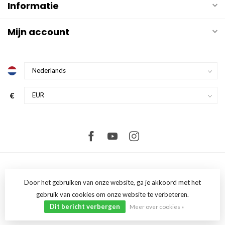
Informatie
Mijn account
€
Door het gebruiken van onze website, ga je akkoord met het
gebruik van cookies om onze website te verbeteren.
© Copyright 2026 FullComfort
- Powered by
Lightspeed
-
Lightspeed
design
by
Dyvelopment
Dit bericht verbergen
Meer over cookies »