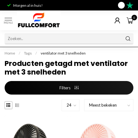
Morgen al in huis!
Deskundig 
9.6
0
MENU
Home
/
Tags
/
ventilator met 3 snelheden
Producten getagd met ventilator
met 3 snelheden
Filters