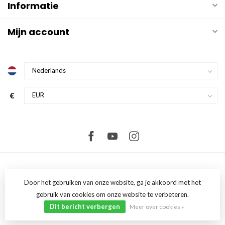
Informatie
Mijn account
€
Door het gebruiken van onze website, ga je akkoord met het
gebruik van cookies om onze website te verbeteren.
© Copyright 2026 FullComfort
- Powered by
Lightspeed
-
Lightspeed
design
by
Dyvelopment
Dit bericht verbergen
Meer over cookies »