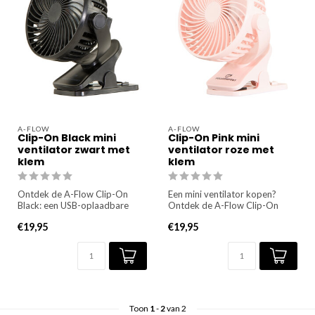
A-FLOW
A-FLOW
Clip-On Black mini
Clip-On Pink mini
ventilator zwart met
ventilator roze met
klem
klem
Ontdek de A-Flow Clip-On
Een mini ventilator kopen?
Black: een USB-oplaadbare
Ontdek de A-Flow Clip-On
mini ventilator met klem. Dra...
Pink: ✔️een USB-oplaadbare
€19,95
€19,95
m...
Toon
1
-
2
van 2