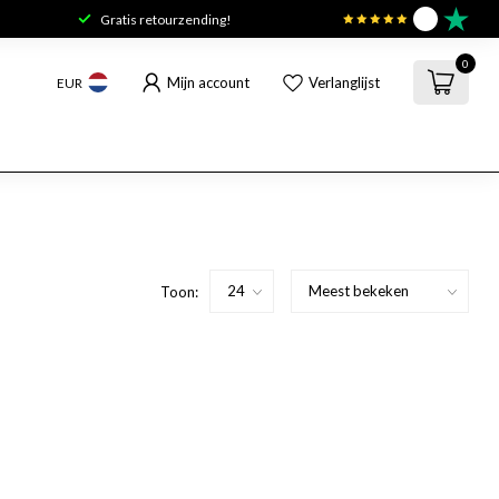
Gratis retourzending!
9.6
0
Mijn account
Verlanglijst
EUR
Toon: