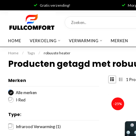
Gratis verzending!
Morge
HOME
VERKOELING
VERWARMING
MERKEN
Home
/
Tags
/
robuuste heater
Producten getagd met robu
1
Pro
Merken
Alle merken
I-Red
-25%
Type:
Infrarood Verwarming
(1)