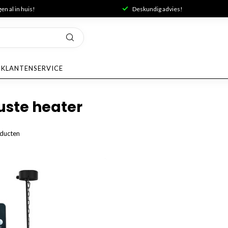
n al in huis!
Deskundig advies!
KLANTENSERVICE
uste heater
ducten