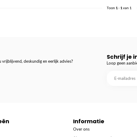
Toon
1
-
1
van 1
Schrijf je 
 vrijblijvend, deskundig en eerlijk advies?
Loop geen aanbie
eën
Informatie
Over ons