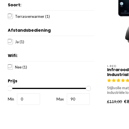
Soort:
Terrasverwarmer
(1)
Afstandsbediening
Ja
(1)
Wifi:
I-RED
Nee
(1)
Infraroo
Industrial
Prijs
Stijlvolle m
industriële l
Min
Max
€8
€119,00