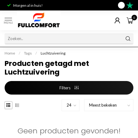
Morgen al in huis!
Deskundig 
9.6
0
MENU
Home
/
Tags
/
Luchtzuivering
Producten getagd met
Luchtzuivering
Filters
Geen producten gevonden!