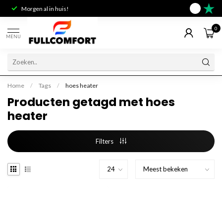
Morgen al in huis!
Deskundig 
9.6
0
MENU
Home
/
Tags
/
hoes heater
Producten getagd met hoes
heater
Filters