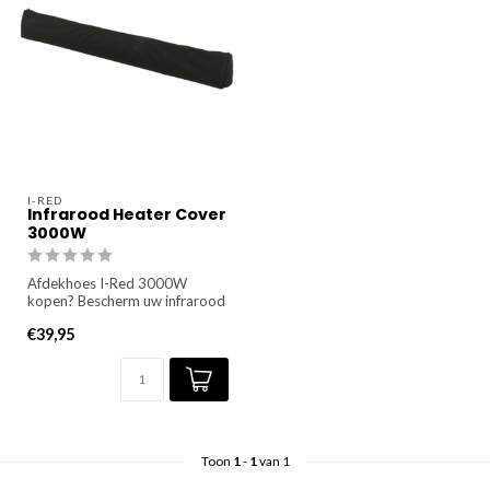
I-RED
Infrarood Heater Cover
3000W
Afdekhoes I-Red 3000W
kopen? Bescherm uw infrarood
heater tegen de elementen
€39,95
met...
Toon
1
-
1
van 1