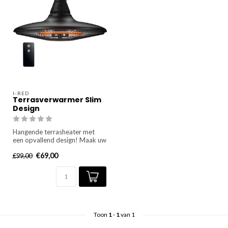
I-RED
Terrasverwarmer Slim
Design
Hangende terrasheater met
een opvallend design! Maak uw
zomers langer met deze f...
€69,00
€99,00
Toon
1
-
1
van 1