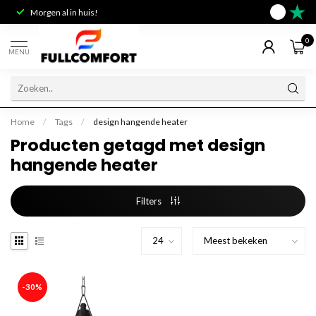
Morgen al in huis!
Deskundig 
9.6
0
MENU
Home
/
Tags
/
design hangende heater
Producten getagd met design
hangende heater
Filters
-30%