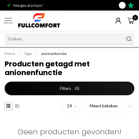
Morgen al in huis!
Deskundig 
9.6
0
MENU
Home
/
Tags
/
anionenfunctie
Producten getagd met
anionenfunctie
Filters
Geen producten gevonden!