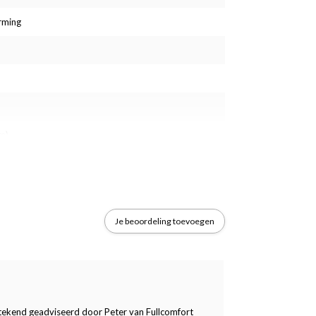
rming
m)
Je beoordeling toevoegen
tstekend geadviseerd door Peter van Fullcomfort