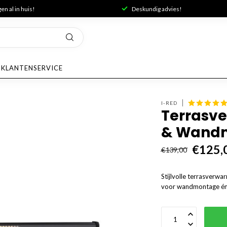
n al in huis!
Deskundig advies!
KLANTENSERVICE
I-RED
Terrasve
& Wandm
€125,
€139,00
Stijlvolle terrasverw
voor wandmontage én v