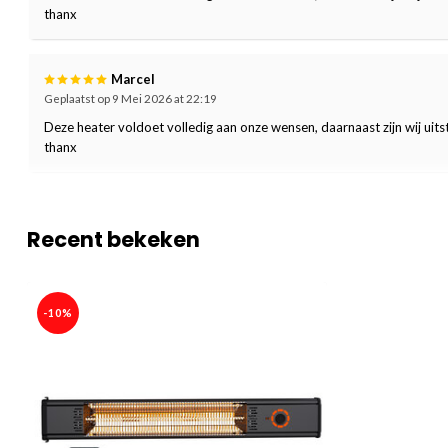
thanx
IP Waarde
IP65
Kabellengte
160
Marcel
Geplaatst op 9 Mei 2026 at 22:19
Oververhittingsbeveiliging
Deze heater voldoet volledig aan onze wensen, daarnaast zijn wij ui
Kantelbeveiliging
thanx
Incl. Montagemateriaal:
Garantie:
2 jaar
Recent bekeken
-10%