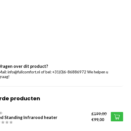
Vragen over dit product?
Mail:
info@fullcomfort.nl
of bel: +31(0)6-86886972 We helpen u
graag!
rde producten
ED
€199,00
ed Standing Infrarood heater
€99,00