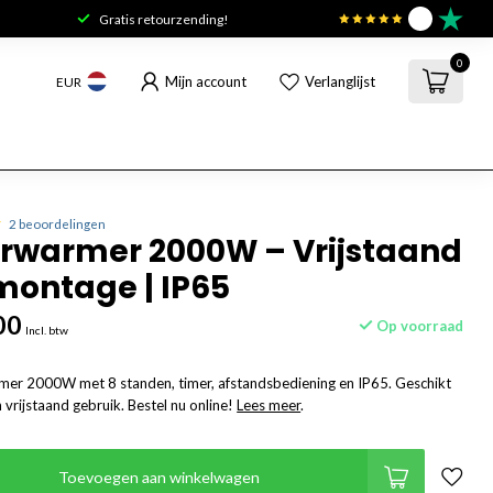
Gratis retourzending!
9.6
0
Mijn account
Verlanglijst
EUR
2 beoordelingen
rwarmer 2000W – Vrijstaand
ontage | IP65
00
Op voorraad
Incl. btw
armer 2000W met 8 standen, timer, afstandsbediening en IP65. Geschikt
rijstaand gebruik. Bestel nu online!
Lees meer
.
Toevoegen aan winkelwagen