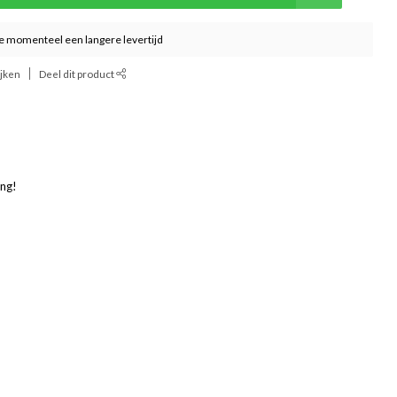
 momenteel een langere levertijd
ijken
Deel dit product
!
!
ing!