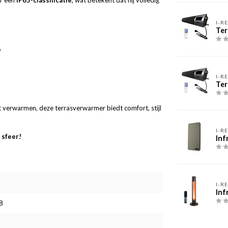
er een
IP65-classificatie
, wat betekent dat hij volledig
I-R
Ter
e
I-R
Ter
ilt verwarmen, deze terrasverwarmer biedt comfort, stijl
I-R
 sfeer!
Inf
I-R
Inf
8