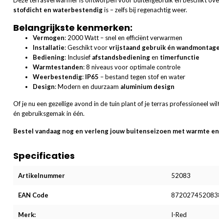
Deze terrasverwarmer is ontworpen voor buitengebruik en beschikt ov
stofdicht en waterbestendig
is – zelfs bij regenachtig weer.
Belangrijkste kenmerken:
Vermogen
: 2000 Watt – snel en efficiënt verwarmen
Installatie
: Geschikt voor
vrijstaand gebruik én wandmontag
Bediening
: Inclusief
afstandsbediening
en
timerfunctie
Warmtestanden
: 8 niveaus voor optimale controle
Weerbestendig
:
IP65
– bestand tegen stof en water
Design
: Modern en duurzaam
aluminium design
Of je nu een gezellige avond in de tuin plant of je terras professioneel w
én gebruiksgemak in één.
Bestel vandaag nog en verleng jouw buitenseizoen met warmte en
Specificaties
Artikelnummer
52083
EAN Code
872027452083
Merk:
I-Red