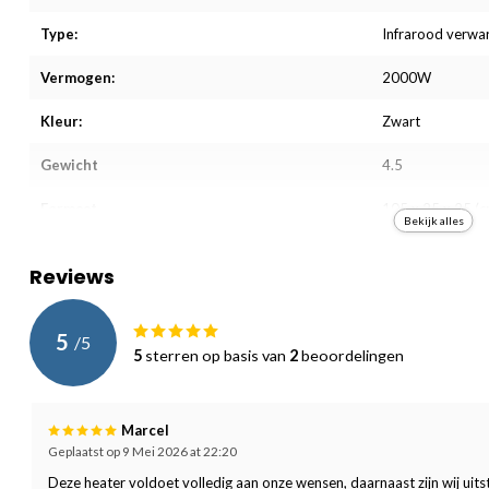
Type:
Infrarood verwa
Vermogen:
2000W
Kleur:
Zwart
Gewicht
4.5
Formaat
105 x 25 x 25 (c
Bekijk alles
Verwarmingsindicatie:
14
Reviews
Aantal Warmtestanden
8
5
Afstandsbediening:
/
5
5
sterren op basis van
2
beoordelingen
Timer
Zichtbaar licht:
Marcel
Geplaatst op 9 Mei 2026 at 22:20
Geschikt voor badkamer:
Deze heater voldoet volledig aan onze wensen, daarnaast zijn wij ui