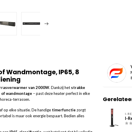
of Wandmontage, IP65, 8
iening
rrasverwarmer van 2000W
. Dankzij het
strakke
d of wandmontage
– past deze heater perfect in elke
Gerelatee
 horeca-terrassen.
f op elke situatie. De handige
timerfunctie
zorgt
I-R
rtabel is maar ook energie bespaart. Bedien alles
I-R