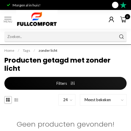
Morgen al in huis!
Deskundig 
9.6
0
MENU
Home
/
Tags
/
zonder licht
Producten getagd met zonder
licht
Filters
Geen producten gevonden!