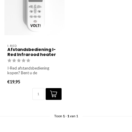
I-RED
Afstandsbediening I-
Red Infrarood heater
I-Red afstandsbediening
kopen? Bent u de
afstandsbediening kwijt van uw
€19,95
Volt I-R...
Toon
1
-
1
van 1