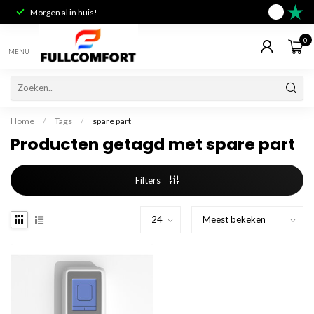
Morgen al in huis!
Deskundig 
9.6
0
MENU
Home
/
Tags
/
spare part
Producten getagd met spare part
Filters