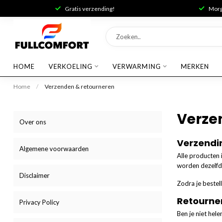
Gratis verzending!
Morge
HOME
VERKOELING
VERWARMING
MERKEN
Home
/
Verzenden & retourneren
Verze
Over ons
Verzendi
Algemene voorwaarden
Alle producten 
worden dezelfde
Disclaimer
Zodra je bestel
Retourne
Privacy Policy
Ben je niet hel