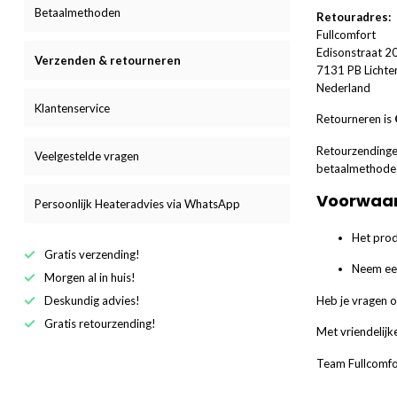
Betaalmethoden
Retouradres:
Fullcomfort
Edisonstraat 2
Verzenden & retourneren
7131 PB Licht
Nederland
Klantenservice
Retourneren is
Retourzending
Veelgestelde vragen
betaalmethode 
Voorwaar
Persoonlijk Heateradvies via WhatsApp
Het prod
Gratis verzending!
Neem eer
Morgen al in huis!
Heb je vragen o
Deskundig advies!
Gratis retourzending!
Met vriendelijk
Team Fullcomfo