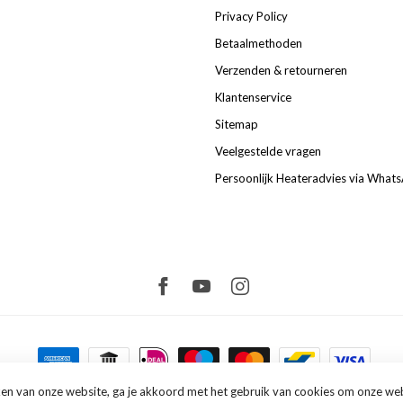
Privacy Policy
Betaalmethoden
Verzenden & retourneren
Klantenservice
Sitemap
Veelgestelde vragen
Persoonlijk Heateradvies via What
en van onze website, ga je akkoord met het gebruik van cookies om onze web
Copyright 2026 FullComfort
- Powered by
Lightspeed
-
Lightspeed design
by
Dyvelopm