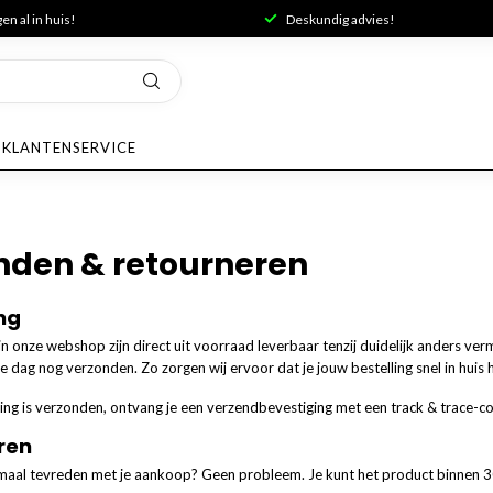
n al in huis!
Deskundig advies!
KLANTENSERVICE
nden & retourneren
ng
in onze webshop zijn direct uit voorraad leverbaar tenzij duidelijk anders v
 dag nog verzonden. Zo zorgen wij ervoor dat je jouw bestelling snel in huis 
ling is verzonden, ontvang je een verzendbevestiging met een track & trace-c
ren
emaal tevreden met je aankoop? Geen probleem. Je kunt het product binnen 