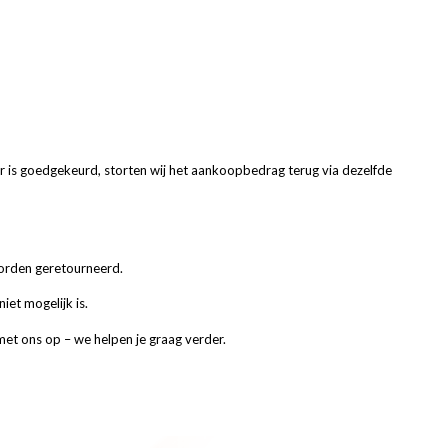
ur is goedgekeurd, storten wij het aankoopbedrag terug via dezelfde
 worden geretourneerd.
iet mogelijk is.
met ons op – we helpen je graag verder.