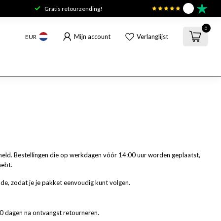
Gratis retourzending!
9.6
0
Mijn account
Verlanglijst
EUR
ermeld. Bestellingen die op werkdagen vóór 14:00 uur worden geplaatst,
hebt.
ode, zodat je je pakket eenvoudig kunt volgen.
30 dagen na ontvangst retourneren.