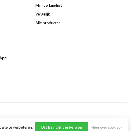
Mijn verlanglijst
Vergelijk
Alle producten
sApp
site te verbeteren.
Dit bericht verbergen
Meer over cookies »
ent