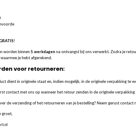
0
envoorde
GRATIS
!
en worden binnen
5 werkdagen
na ontvangst bij ons verwerkt. Zodra je reto
waarmee je hebt afgerekend.
den voor retourneren:
uct dient in originele staat en, indien mogelijk, in de originele verpakking te
st contact met ons op wanneer het retour zenden in de originele verpakking n
ver de verzending of het retourneren van je bestelling? Neem gerust contact 
e groet,
rt.nl